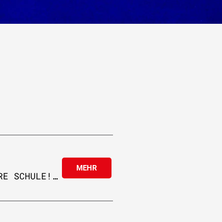
MEHR
!BUCHBARE TERMINE FÜR IHRE SCHULE!!!