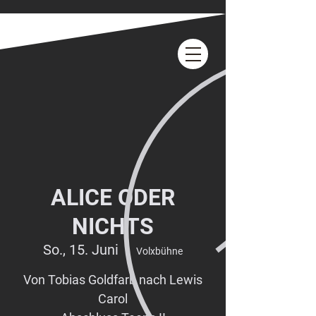
ALICE ODER
NICHTS
So., 15. Juni
  |  
Volxbühne
Von Tobias Goldfarb nach Lewis
Carol