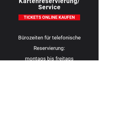
Kartenreservierung/
Service
TICKETS ONLINE KAUFEN
Bürozeiten für telefonische
Reservierung:
montags bis freitags
10.00 - 16.00
Uhr
Tel.:
0209 9 88 22 82
Fax:
0209 9 88 23 62
kontakt@consoltheater.de
EC-Kartenzahlung möglich