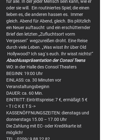
für alle. In der jeder Mensch sein kann, wie er 
oder sie will.  Ein routiniertes Spiel; die einen 
lieben es, die anderen hassen es.  Immer 
gleich. Abend für Abend, gleich. Bis plötzlich 
ein Neuer auftaucht  und ein erschütternder 
Brief den letzten „Zufluchtsort vorm 
Vergessen“  wegzureißen droht. Eine Reise 
durch viele Leben. „Was wisst ihr über Old 
 Hollywood? Ich sag´s euch. Ihr wisst nichts!“
Abschlusspräsentation der Consol Teens
WO: in der Halle des Consol Theaters
BEGINN: 19:00 Uhr
EINLASS: ca. 30 Minuten vor 
Veranstaltungsbeginn
DAUER: ca. 60 Min.
EINTRITT: Eintrittspreise: 7 €, ermäßigt 5 €
• T I C K E T S ->
KASSENÖFFNUNGSZEITEN: dienstags und 
donnerstags 15.00 – 17.00 Uhr
Die Zahlung mit EC- oder Kreditkarte ist 
möglich!
TEL.: 0209/ 9 88 22 82