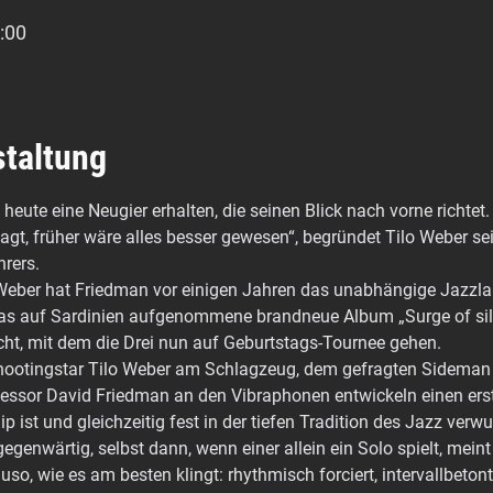
:00
staltung
heute eine Neugier erhalten, die seinen Blick nach vorne richtet
gt, früher wäre alles besser gewesen“, begründet Tilo Weber sei
hrers.
eber hat Friedman vor einigen Jahren das unabhängige Jazzla
 das auf Sardinien aufgenommene brandneue Album „Surge of si
icht, mit dem die Drei nun auf Geburtstags-Tournee gehen.
Shootingstar Tilo Weber am Schlagzeug, dem gefragten Sideman 
essor David Friedman an den Vibraphonen entwickeln einen erst
 ist und gleichzeitig fest in der tiefen Tradition des Jazz verwur
genwärtig, selbst dann, wenn einer allein ein Solo spielt, mein
o, wie es am besten klingt: rhythmisch forciert, intervallbetont,