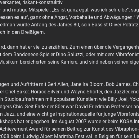
 verkantet, riskant-konstruktiv.
 und mutige Mitspieler. „Es ist ganz egal, was ich schreibe“, sa
 fressen es auf, ganz ohne Angst, Vorbehalte und Abwägungen.“
iedman wurde Anfang des Jahres 80, sein Bassist Oliver Potratz i
h in den Dreißigern.
d, dann hat er viel zu erzählen. Zum einen über die Vergangenhei
t dem Bandoneon-Spieler Dino Saluzzi, oder mit dem Vibrafoni
Musikern bereicherten seine Karriere, und sind neben seinen ei
ngen und Auftritte mit Geri Allen, Jane Ira Bloom, Bob James, Ch
er Chet Baker, Horace Silver und Wayne Shorter, den Jazzlegen
ch Studioaufnahmen mit populären Künstlern wie Billy Joel, Yoko
dgers Chic. Seit Ende der 80er war David Friedman Professor an
en Jazz, und eine wichtige Inspirationsquelle für junge Vibrafon
kshops hat er gegeben. Im August 2007 wurde er beim KOSA Int
 Achievement Award für seinen Beitrag zur Kunst des Vibraphon-
008 beim Ludwig Albert Marimba Festival in Belgien für sein L