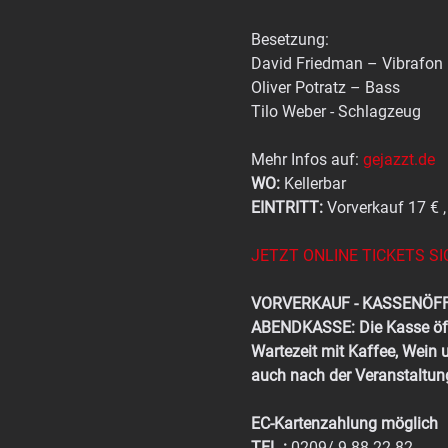
Besetzung:
David Friedman – Vibrafon
Oliver Potratz – Bass
Tilo Weber - Schlagzeug 
Mehr Infos auf: 
gejazzt.de
WO: 
Kellerbar
EINTRITT:
 Vorverkauf 17 € 
JETZT ONLINE TICKETS SI
VORVERKAUF - KASSENÖF
ABENDKASSE:
Die Kasse öff
Wartezeit mit Kaffee, Wein 
auch nach der Veranstaltun
EC-Kartenzahlung möglich
TEL.:
 0209/ 9 88 22 82