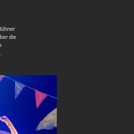
Hühner
ber die
m
.