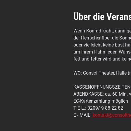
Über die Veran
Wenn Konrad kräht, dann ge
der Herrscher über die Sonne
oder vielleicht keine Lust h
um ihrem Hahn jeden Wunsch
fett und fetter wird und kei
WO: Consol Theater, Halle (ni
KASSENÖFFNUNGSZEITEN: di
ABENDKASSE: ca. 60 Min. v
EC-Kartenzahlung möglich
T E L.: 0209/ 9 88 22 82
E - MAIL: 
kontakt@consolthe