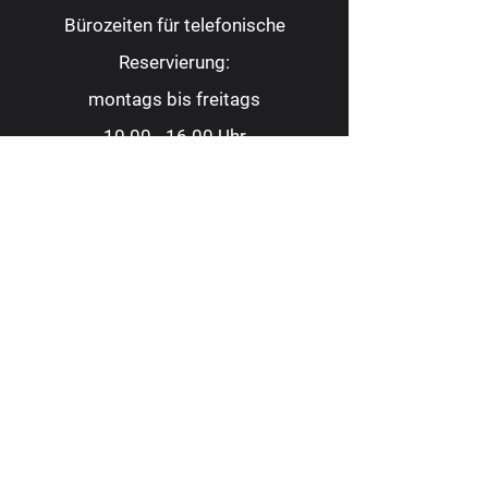
Bürozeiten für telefonische
Reservierung:
montags bis freitags
10.00 - 16.00
Uhr
Tel.:
0209 9 88 22 82
Fax:
0209 9 88 23 62
kontakt@consoltheater.de
EC-Kartenzahlung möglich