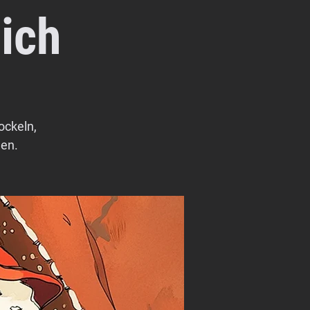
ich
ockeln,
en.