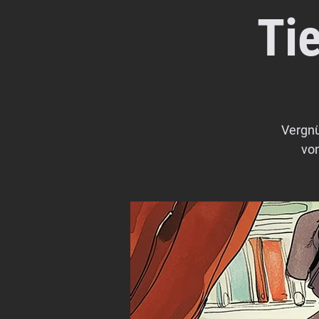
Ti
Vergnü
vo