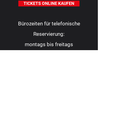
TICKETS ONLINE KAUFEN
Bürozeiten für telefonische
Reservierung:
montags bis freitags
10.00 - 16.00
Uhr
Tel.:
0209 9 88 22 82
Fax:
0209 9 88 23 62
kontakt@consoltheater.de
EC-Kartenzahlung möglich