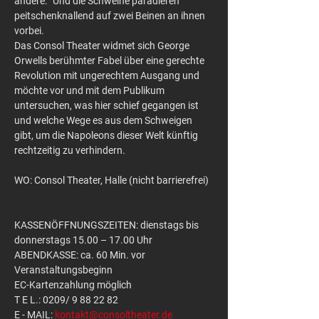
andere.“ Und die Schweine paradieren 
peitschenknallend auf zwei Beinen an ihnen 
vorbei.
Das Consol Theater widmet sich George 
Orwells berühmter Fabel über eine gerechte 
Revolution mit ungerechtem Ausgang und 
möchte vor und mit dem Publikum 
untersuchen, was hier schief gegangen ist 
und welche Wege es aus dem Schweigen 
gibt, um die Napoleons dieser Welt künftig 
rechtzeitig zu verhindern.
WO: Consol Theater, Halle (nicht barrierefrei)
KASSENÖFFNUNGSZEITEN: dienstags bis 
donnerstags 15.00 – 17.00 Uhr
ABENDKASSE: ca. 60 Min. vor 
Veranstaltungsbeginn
EC-Kartenzahlung möglich
T E L.: 0209/ 9 88 22 82
E - MAIL: 
kontakt@consoltheater.de