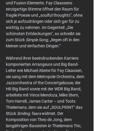
und Fusion-Elemente. Fay Claassens 
einzigartige Stimme öffnet den Raum für 
fragile Poesie und „soulful thoughts“, ohne 
sich je aufzudrängen oder sich gar für zu 
wichtig zu nehmen. Im Gegenteil: „Die 
schönsten Entdeckungen“, so schreibt sie 
zum Stück 
Simple Song
, „liegen oft in den 
kleinen und einfachen Dingen."
Während ihrer beeindruckenden Karriere 
komponierten Arrangeure und Big Band-
Leiter wie Michael Abene für Fay Claassen, 
sie sang mit dem Metropole Orchestra, dem 
Jazzorchestra of the Concertgebouw, der 
HR Big Band sowie mit der WDR Big Band, 
arbeitete mit Vince Mendoza, Mike Stern, 
Tom Harrell, James Carter – und Toots 
Thielemans, dem sie auf „SOULPRINT“ das 
Stück 
Smiling Tears
 widmet. Der 
Komposition von Theo de Jong, dem 
langjährigen Bassisten in Thielemans Trio, 