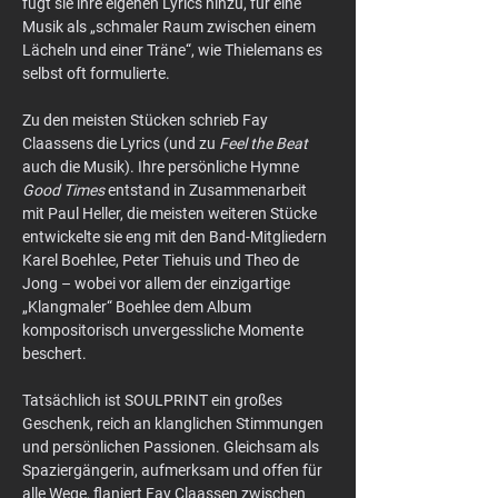
fügt sie ihre eigenen Lyrics hinzu, für eine 
Musik als „schmaler Raum zwischen einem 
Lächeln und einer Träne“, wie Thielemans es 
selbst oft formulierte.
Zu den meisten Stücken schrieb Fay 
Claassens die Lyrics (und zu 
Feel the Beat
auch die Musik). Ihre persönliche Hymne 
Good Times
 entstand in Zusammenarbeit 
mit Paul Heller, die meisten weiteren Stücke 
entwickelte sie eng mit den Band-Mitgliedern 
Karel Boehlee, Peter Tiehuis und Theo de 
Jong – wobei vor allem der einzigartige 
„Klangmaler“ Boehlee dem Album 
kompositorisch unvergessliche Momente 
beschert.
Tatsächlich ist SOULPRINT ein großes 
Geschenk, reich an klanglichen Stimmungen 
und persönlichen Passionen. Gleichsam als 
Spaziergängerin, aufmerksam und offen für 
alle Wege, flaniert Fay Claassen zwischen 