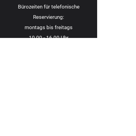
Bürozeiten für telefonische
Reservierung:
montags bis freitags
10.00 - 16.00
Uhr
Tel.:
0209 9 88 22 82
Fax:
0209 9 88 23 62
kontakt@consoltheater.de
EC-Kartenzahlung möglich