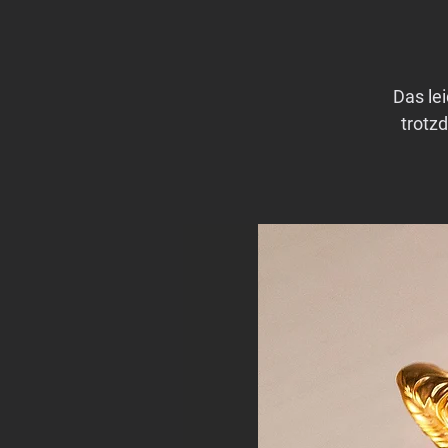
Das le
trotz