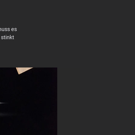
muss es
stinkt