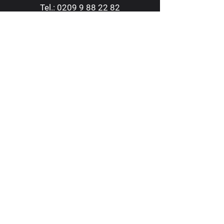
Tel.:
0209 9 88 22 82
Fax:
0209 9 88 23 62
kontakt@consoltheater.de
EC-Kartenzahlung möglich
Adresse
Consol Theater Gelsenkirchen
Bismarckstraße 240