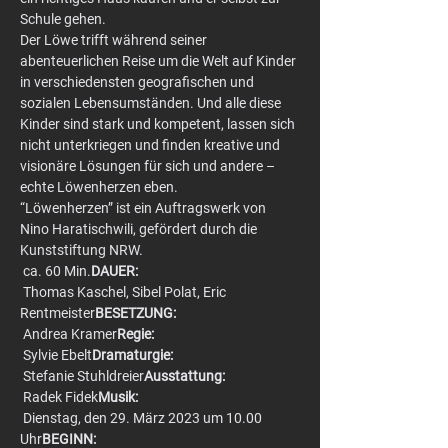
Schule gehen.
Der Löwe trifft während seiner 
abenteuerlichen Reise um die Welt auf Kinder 
in verschiedensten geografischen und 
sozialen Lebensumständen. Und alle diese 
Kinder sind stark und kompetent, lassen sich 
nicht unterkriegen und finden kreative und 
visionäre Lösungen für sich und andere – 
echte Löwenherzen eben.
“Löwenherzen” ist ein Auftragswerk von 
Nino Haratischwili, gefördert durch die 
Kunststiftung NRW.
 ca. 60 Min.
DAUER:
 Thomas Kaschel, Sibel Polat, Eric 
Rentmeister
BESETZUNG:
 Andrea Kramer
Regie:
 Sylvie Ebelt
Dramaturgie:
 Stefanie Stuhldreier
Ausstattung:
 Radek Fidek
Musik:
 Dienstag, den 29. März 2023 um 10.00 
Uhr
BEGINN: