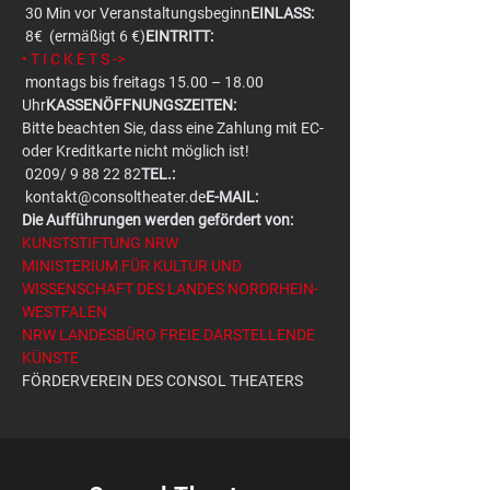
 30 Min vor Veranstaltungsbeginn
EINLASS:
 8€  (ermäßigt 6 €)
EINTRITT:
• T I C K E T S ->
 montags bis freitags 15.00 – 18.00 
Uhr
KASSENÖFFNUNGSZEITEN:
Bitte beachten Sie, dass eine Zahlung mit EC- 
oder Kreditkarte nicht möglich ist!
 0209/ 9 88 22 82
TEL.:
 kontakt@consoltheater.de
E-MAIL:
Die Aufführungen werden gefördert von:
KUNSTSTIFTUNG NRW
MINISTERIUM FÜR KULTUR UND 
WISSENSCHAFT DES LANDES NORDRHEIN-
WESTFALEN
NRW LANDESBÜRO FREIE DARSTELLENDE 
KÜNSTE
FÖRDERVEREIN DES CONSOL THEATERS