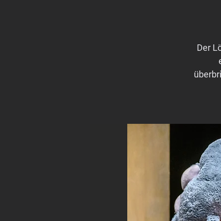
Der L
überbr