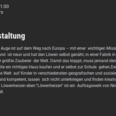
11:00
rs
staltung
Auge ist auf dem Weg nach Europa – mit einer  wichtigen Mission
d  ist neun und hat den Löwen selbst genäht, in einer Fabrik i
der größte Zauberer  der Welt. Damit das klappt, muss jemand d
ie ein richtiges Haus kaufen und er selbst zur Schule  gehen.Der
ie Welt  auf Kinder in verschiedensten geografischen und sozia
 und kompetent, lassen  sich nicht unterkriegen und finden kreat
e Löwenherzen eben.“Löwenherzen” ist ein  Auftragswerk von Nino
W.