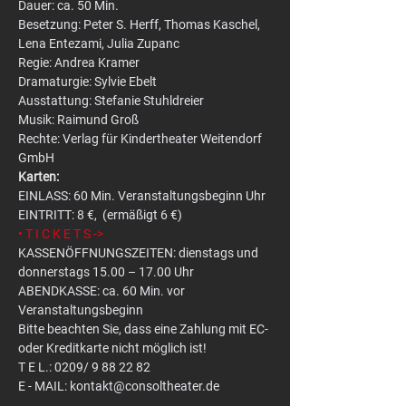
Dauer: ca. 50 Min.
Besetzung: Peter S. Herff, Thomas Kaschel, 
Lena Entezami, Julia Zupanc
Regie: Andrea Kramer
Dramaturgie: Sylvie Ebelt
Ausstattung: Stefanie Stuhldreier
Musik: Raimund Groß
Rechte: Verlag für Kindertheater Weitendorf 
GmbH
Karten:
EINLASS: 60 Min. Veranstaltungsbeginn Uhr
EINTRITT: 8 €,  (ermäßigt 6 €)
• T I C K E T S ->
KASSENÖFFNUNGSZEITEN: dienstags und 
donnerstags 15.00 – 17.00 Uhr
ABENDKASSE: ca. 60 Min. vor 
Veranstaltungsbeginn
Bitte beachten Sie, dass eine Zahlung mit EC- 
oder Kreditkarte nicht möglich ist!
T E L.: 0209/ 9 88 22 82
E - MAIL: kontakt@consoltheater.de