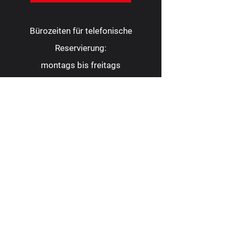
Bürozeiten für telefonische
Reservierung:
montags bis freitags
10.00 - 16.00
Uhr
Tel.:
0209 9 88 22 82
Fax:
0209 9 88 23 62
kontakt@consoltheater.de
EC-Kartenzahlung möglich