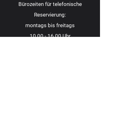
Bürozeiten für telefonische
Reservierung:
montags bis freitags
10.00 - 16.00
Uhr
Tel.:
0209 9 88 22 82
Fax:
0209 9 88 23 62
kontakt@consoltheater.de
EC-Kartenzahlung möglich