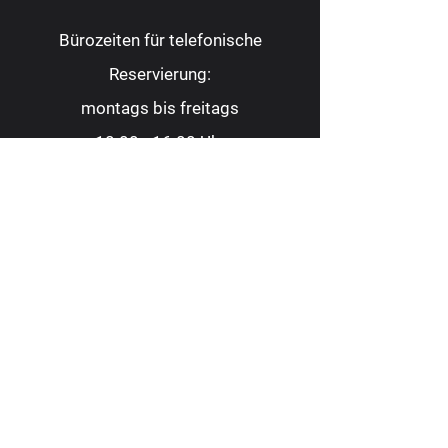
Bürozeiten für telefonische
Reservierung:
montags bis freitags
10.00 - 16.00
Uhr
Tel.:
0209 9 88 22 82
Fax:
0209 9 88 23 62
kontakt@consoltheater.de
EC-Kartenzahlung möglich