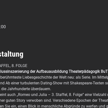
:00
staltung
FFEL, 8. FOLGE
hlussinszenierung der Aufbauausbildung Theaterpädagogik BuT
berühmteste Liebesgeschichte der Welt neu: als Serie. Im Mittelp
 und Ab einer turbulenten Dating-Show mit Shakespeare-Texten s
 die Jahrhunderte überdauern.
reint auch „Romeo und Julia – 3. Staffel, 8. Folge“ eine Vielzah
iner guten Story verwoben sind. Verschiedene Epochen der Thea
en Sie ein, einen Blick in menschliche Abgründe zu werfen und g