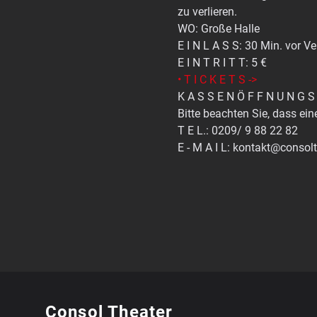
zu verlieren.
WO: Große Halle
E I N L A S S: 30 Min. vor 
E I N T R I T T: 5 €
• T I C K E T S ->
K A S S E N Ö F F N U N G S 
Bitte beachten Sie, dass ein
T E L.: 0209/ 9 88 22 82
E - M A I L: kontakt@consol
Consol Theater