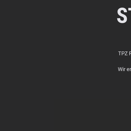
S
TPZ R
Wir e