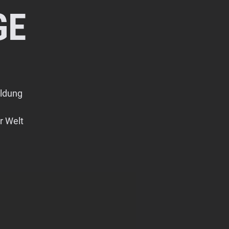
GE
ildung
r Welt