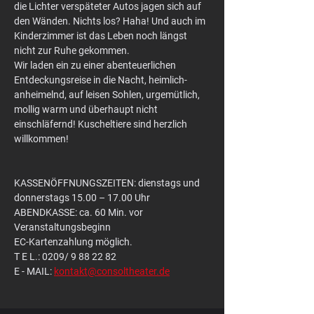
die Lichter verspäteter Autos jagen sich auf 
den Wänden. Nichts los? Haha! Und auch im 
Kinderzimmer ist das Leben noch längst 
nicht zur Ruhe gekommen.
​Wir laden ein zu einer abenteuerlichen 
Entdeckungsreise in die Nacht, heimlich-
anheimelnd, auf leisen Sohlen, urgemütlich, 
mollig warm und überhaupt nicht 
einschläfernd! Kuscheltiere sind herzlich 
willkommen!
KASSENÖFFNUNGSZEITEN: dienstags und 
donnerstags 15.00 – 17.00 Uhr
ABENDKASSE: ca. 60 Min. vor 
Veranstaltungsbeginn
EC-Kartenzahlung möglich.
T E L.: 0209/ 9 88 22 82
E - MAIL: 
kontakt@consoltheater.de