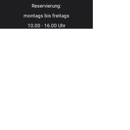
Reservierung:
montags bis freitags
10.00 - 16.00
Uhr
Tel.:
0209 9 88 22 82
Fax:
0209 9 88 23 62
kontakt@consoltheater.de
EC-Kartenzahlung möglich