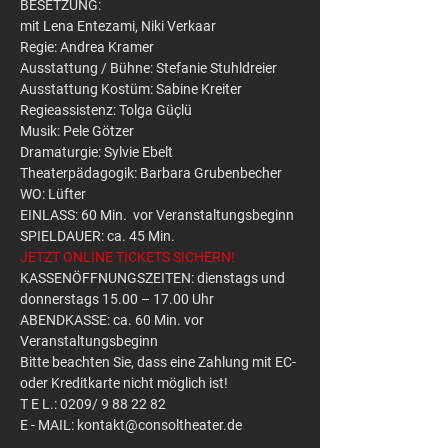
BESETZUNG:
mit Lena Entezami, Niki Verkaar
Regie: Andrea Kramer
Ausstattung / Bühne: Stefanie Stuhldreier
Ausstattung Kostüm: Sabine Kreiter
Regieassistenz: Tolga Güçlü
Musik: Pele Götzer
Dramaturgie: Sylvie Ebelt
Theaterpädagogik: Barbara Grubenbecher
WO: Lüfter
EINLASS: 60 Min.  vor Veranstaltungsbeginn
SPIELDAUER: ca. 45 Min.
JETZT ONLINE TICKETS SICHERN!
KASSENÖFFNUNGSZEITEN: dienstags und 
donnerstags 15.00 – 17.00 Uhr
ABENDKASSE: ca. 60 Min. vor 
Veranstaltungsbeginn
Bitte beachten Sie, dass eine Zahlung mit EC- 
oder Kreditkarte nicht möglich ist!
T E L.: 0209/ 9 88 22 82
E - MAIL: kontakt@consoltheater.de