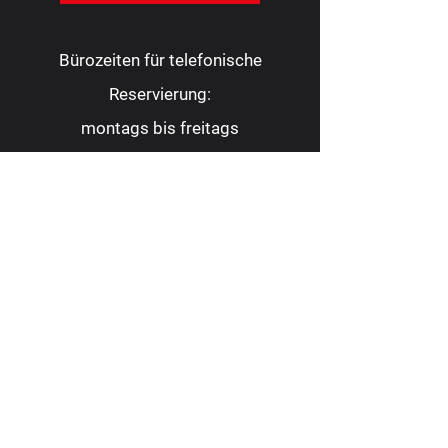
Bürozeiten für telefonische
Reservierung:
montags bis freitags
10.00 - 16.00
Uhr
Tel.:
0209 9 88 22 82
Fax:
0209 9 88 23 62
kontakt@consoltheater.de
EC-Kartenzahlung möglich