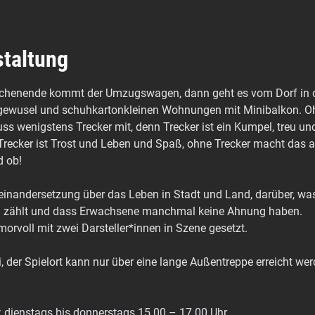
staltung
chenende kommt der Umzugswagen, dann geht es vom Dorf in di
ewusel und schuhkartonkleinen Wohnungen mit Minibalkon. Oh
ss wenigstens Trecker mit, denn Trecker ist ein Kumpel, treu und
Trecker ist Trost und Leben und Spaß, ohne Trecker macht das al
d ob!
useinandersetzung über das Leben in Stadt und Land, darüber, w
ch zählt und dass Erwachsene manchmal keine Ahnung haben.
rvoll mit zwei Darsteller*innen in Szene gesetzt.
ei, der Spielort kann nur über eine lange Außentreppe erreicht we
enstags bis donnerstags 15.00 – 17.00 Uhr