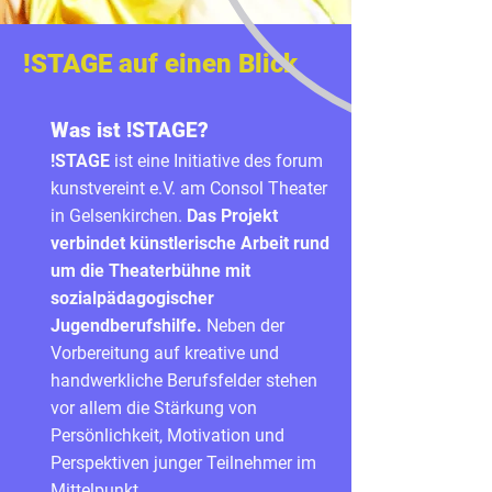
!STAGE auf einen Blick
Was ist !STAGE?
!STAGE
ist eine Initiative des forum
kunstvereint e.V. am Consol Theater
in Gelsenkirchen.
Das Projekt
verbindet künstlerische Arbeit rund
um die Theaterbühne mit
sozialpädagogischer
Jugendberufshilfe.
Neben der
Vorbereitung auf kreative und
handwerkliche Berufsfelder stehen
vor allem die Stärkung von
Persönlichkeit, Motivation und
Perspektiven junger Teilnehmer im
Mittelpunkt.