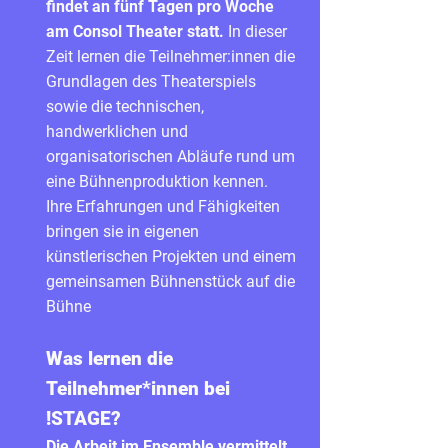
findet an fünf Tagen pro Woche
am Consol Theater statt.
In dieser
Zeit lernen die Teilnehmer:innen die
Grundlagen des Theaterspiels
sowie die technischen,
handwerklichen und
organisatorischen Abläufe rund um
eine Bühnenproduktion kennen.
Ihre Erfahrungen und Fähigkeiten
bringen sie in eigenen
künstlerischen Projekten und einem
gemeinsamen Bühnenstück auf die
Bühne
Was lernen die
Teilnehmer*innen bei
!STAGE?
Die Arbeit im Ensemble vermittelt