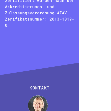
zertifitiert worden nach der
Akkreditierungs- und
Zulassungsverordnung AZAV
Zerifikatsnummer:
2013-1019-
0
KONTAKT