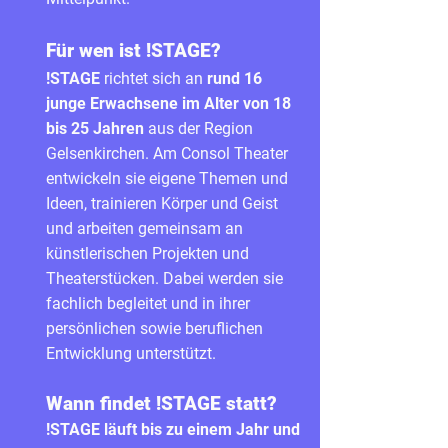
Für wen ist !STAGE?
!STAGE
richtet sich an
rund 16
junge Erwachsene im Alter von 18
bis 25 Jahren
aus der Region
Gelsenkirchen. Am Consol Theater
entwickeln sie eigene Themen und
Ideen, trainieren Körper und Geist
und arbeiten gemeinsam an
künstlerischen Projekten und
Theaterstücken. Dabei werden sie
fachlich begleitet und in ihrer
persönlichen sowie beruflichen
Entwicklung unterstützt.
Wann findet !STAGE statt?
!STAGE läuft bis zu einem Jahr und