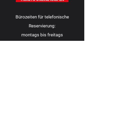
Bürozeiten für telefonische
Reservierung:
montags bis freitags
10.00 - 16.00
Uhr
Tel.:
0209 9 88 22 82
Fax:
0209 9 88 23 62
kontakt@consoltheater.de
EC-Kartenzahlung möglich