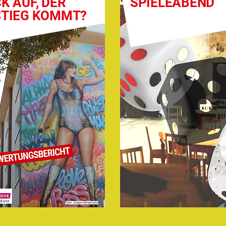
K AUF, DER
SPIELEABEND
STIEG KOMMT?