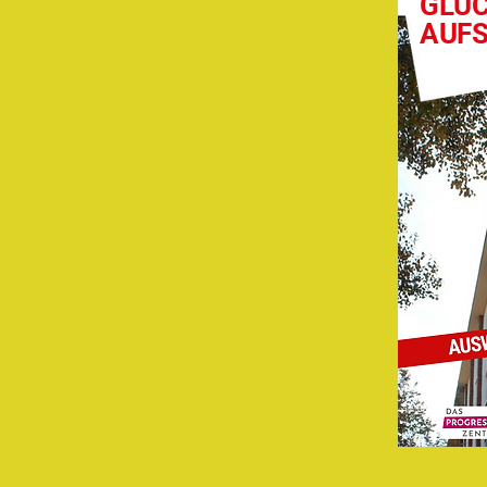
GLÜC
AUF